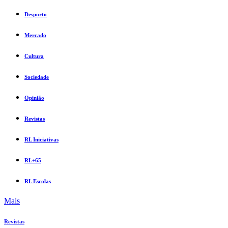
Desporto
Mercado
Cultura
Sociedade
Opinião
Revistas
RL Iniciativas
RL+65
RL Escolas
Mais
Revistas