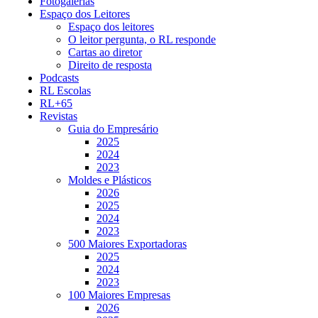
Fotogalerias
Espaço dos Leitores
Espaço dos leitores
O leitor pergunta, o RL responde
Cartas ao diretor
Direito de resposta
Podcasts
RL Escolas
RL+65
Revistas
Guia do Empresário
2025
2024
2023
Moldes e Plásticos
2026
2025
2024
2023
500 Maiores Exportadoras
2025
2024
2023
100 Maiores Empresas
2026