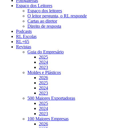
Fotogalerias
Espaço dos Leitores
Espaço dos leitores
O leitor pergunta, o RL responde
Cartas ao diretor
Direito de resposta
Podcasts
RL Escolas
RL+65
Revistas
Guia do Empresário
2025
2024
2023
Moldes e Plásticos
2026
2025
2024
2023
500 Maiores Exportadoras
2025
2024
2023
100 Maiores Empresas
2026