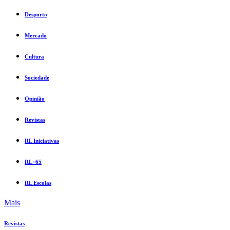
Desporto
Mercado
Cultura
Sociedade
Opinião
Revistas
RL Iniciativas
RL+65
RL Escolas
Mais
Revistas