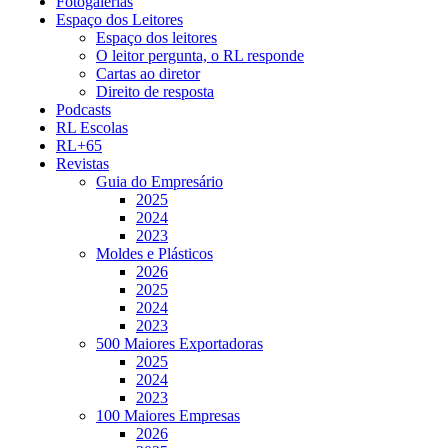
Fotogalerias
Espaço dos Leitores
Espaço dos leitores
O leitor pergunta, o RL responde
Cartas ao diretor
Direito de resposta
Podcasts
RL Escolas
RL+65
Revistas
Guia do Empresário
2025
2024
2023
Moldes e Plásticos
2026
2025
2024
2023
500 Maiores Exportadoras
2025
2024
2023
100 Maiores Empresas
2026