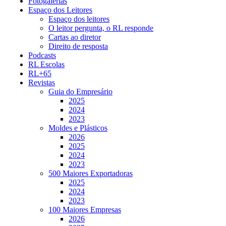
Fotogalerias
Espaço dos Leitores
Espaço dos leitores
O leitor pergunta, o RL responde
Cartas ao diretor
Direito de resposta
Podcasts
RL Escolas
RL+65
Revistas
Guia do Empresário
2025
2024
2023
Moldes e Plásticos
2026
2025
2024
2023
500 Maiores Exportadoras
2025
2024
2023
100 Maiores Empresas
2026