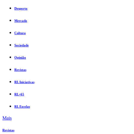
Desporto
Mercado
Cultura
Sociedade
Opinião
Revistas
RL Iniciativas
RL+65
RL Escolas
Mais
Revistas