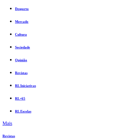
Desporto
Mercado
Cultura
Sociedade
Opinião
Revistas
RL Iniciativas
RL+65
RL Escolas
Mais
Revistas