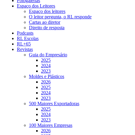
Fotogalerias
Espaço dos Leitores
Espaço dos leitores
O leitor pergunta, o RL responde
Cartas ao diretor
Direito de resposta
Podcasts
RL Escolas
RL+65
Revistas
Guia do Empresário
2025
2024
2023
Moldes e Plásticos
2026
2025
2024
2023
500 Maiores Exportadoras
2025
2024
2023
100 Maiores Empresas
2026