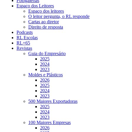
Fotogalerias
Espaço dos Leitores
Espaço dos leitores
O leitor pergunta, o RL responde
Cartas ao diretor
Direito de resposta
Podcasts
RL Escolas
RL+65
Revistas
Guia do Empresário
2025
2024
2023
Moldes e Plásticos
2026
2025
2024
2023
500 Maiores Exportadoras
2025
2024
2023
100 Maiores Empresas
2026