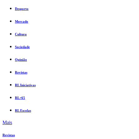
Desporto
Mercado
Cultura
Sociedade
Opinião
Revistas
RL Iniciativas
RL+65
RL Escolas
Mais
Revistas