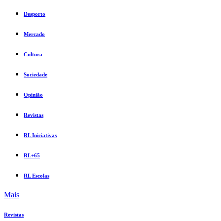
Desporto
Mercado
Cultura
Sociedade
Opinião
Revistas
RL Iniciativas
RL+65
RL Escolas
Mais
Revistas