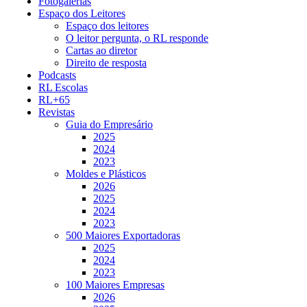
Fotogalerias
Espaço dos Leitores
Espaço dos leitores
O leitor pergunta, o RL responde
Cartas ao diretor
Direito de resposta
Podcasts
RL Escolas
RL+65
Revistas
Guia do Empresário
2025
2024
2023
Moldes e Plásticos
2026
2025
2024
2023
500 Maiores Exportadoras
2025
2024
2023
100 Maiores Empresas
2026