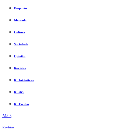
Desporto
Mercado
Cultura
Sociedade
Opinião
Revistas
RL Iniciativas
RL+65
RL Escolas
Mais
Revistas