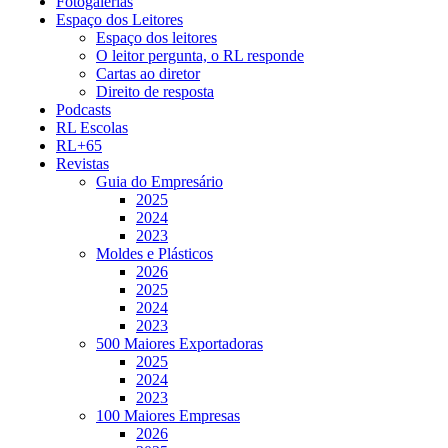
Fotogalerias
Espaço dos Leitores
Espaço dos leitores
O leitor pergunta, o RL responde
Cartas ao diretor
Direito de resposta
Podcasts
RL Escolas
RL+65
Revistas
Guia do Empresário
2025
2024
2023
Moldes e Plásticos
2026
2025
2024
2023
500 Maiores Exportadoras
2025
2024
2023
100 Maiores Empresas
2026