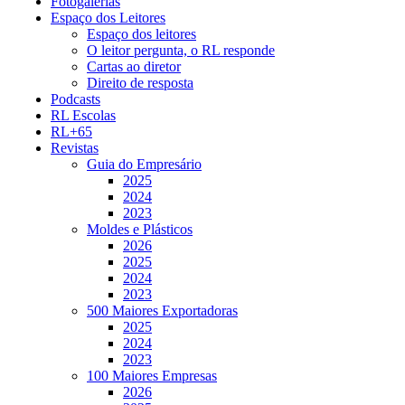
Fotogalerias
Espaço dos Leitores
Espaço dos leitores
O leitor pergunta, o RL responde
Cartas ao diretor
Direito de resposta
Podcasts
RL Escolas
RL+65
Revistas
Guia do Empresário
2025
2024
2023
Moldes e Plásticos
2026
2025
2024
2023
500 Maiores Exportadoras
2025
2024
2023
100 Maiores Empresas
2026