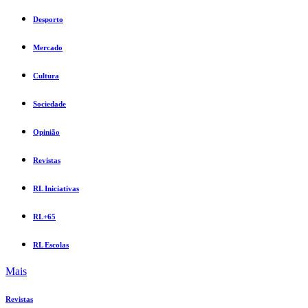
Desporto
Mercado
Cultura
Sociedade
Opinião
Revistas
RL Iniciativas
RL+65
RL Escolas
Mais
Revistas