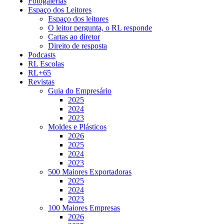
Fotogalerias
Espaço dos Leitores
Espaço dos leitores
O leitor pergunta, o RL responde
Cartas ao diretor
Direito de resposta
Podcasts
RL Escolas
RL+65
Revistas
Guia do Empresário
2025
2024
2023
Moldes e Plásticos
2026
2025
2024
2023
500 Maiores Exportadoras
2025
2024
2023
100 Maiores Empresas
2026