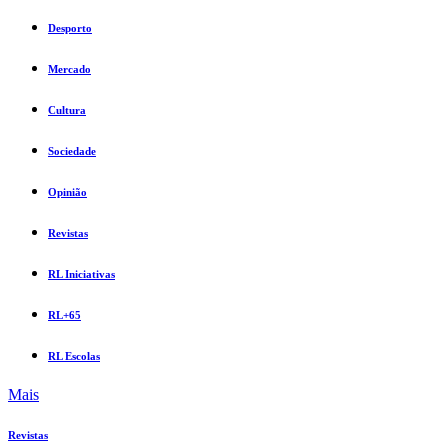
Desporto
Mercado
Cultura
Sociedade
Opinião
Revistas
RL Iniciativas
RL+65
RL Escolas
Mais
Revistas