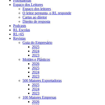
Fotogalerias
Espaço dos Leitores
Espaço dos leitores
O leitor pergunta, o RL responde
Cartas ao diretor
Direito de resposta
Podcasts
RL Escolas
RL+65
Revistas
Guia do Empresário
2025
2024
2023
Moldes e Plásticos
2026
2025
2024
2023
500 Maiores Exportadoras
2025
2024
2023
100 Maiores Empresas
2026