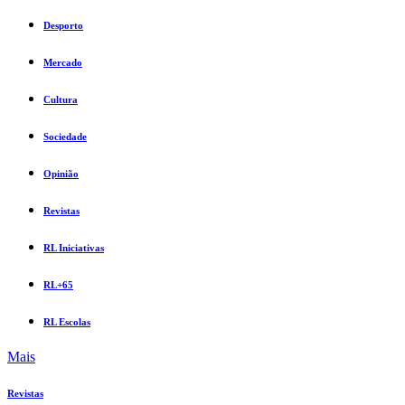
Desporto
Mercado
Cultura
Sociedade
Opinião
Revistas
RL Iniciativas
RL+65
RL Escolas
Mais
Revistas