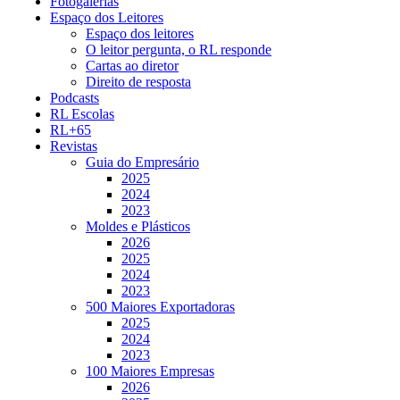
Fotogalerias
Espaço dos Leitores
Espaço dos leitores
O leitor pergunta, o RL responde
Cartas ao diretor
Direito de resposta
Podcasts
RL Escolas
RL+65
Revistas
Guia do Empresário
2025
2024
2023
Moldes e Plásticos
2026
2025
2024
2023
500 Maiores Exportadoras
2025
2024
2023
100 Maiores Empresas
2026