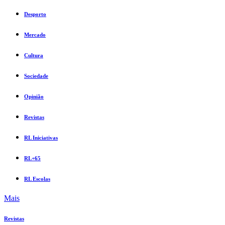
Desporto
Mercado
Cultura
Sociedade
Opinião
Revistas
RL Iniciativas
RL+65
RL Escolas
Mais
Revistas