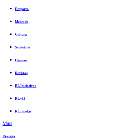
Desporto
Mercado
Cultura
Sociedade
Opinião
Revistas
RL Iniciativas
RL+65
RL Escolas
Mais
Revistas