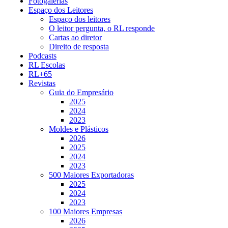
Fotogalerias
Espaço dos Leitores
Espaço dos leitores
O leitor pergunta, o RL responde
Cartas ao diretor
Direito de resposta
Podcasts
RL Escolas
RL+65
Revistas
Guia do Empresário
2025
2024
2023
Moldes e Plásticos
2026
2025
2024
2023
500 Maiores Exportadoras
2025
2024
2023
100 Maiores Empresas
2026