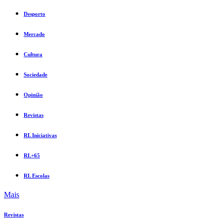
Desporto
Mercado
Cultura
Sociedade
Opinião
Revistas
RL Iniciativas
RL+65
RL Escolas
Mais
Revistas