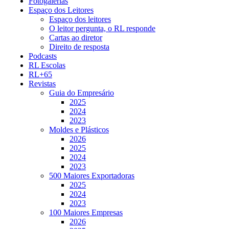
Fotogalerias
Espaço dos Leitores
Espaço dos leitores
O leitor pergunta, o RL responde
Cartas ao diretor
Direito de resposta
Podcasts
RL Escolas
RL+65
Revistas
Guia do Empresário
2025
2024
2023
Moldes e Plásticos
2026
2025
2024
2023
500 Maiores Exportadoras
2025
2024
2023
100 Maiores Empresas
2026