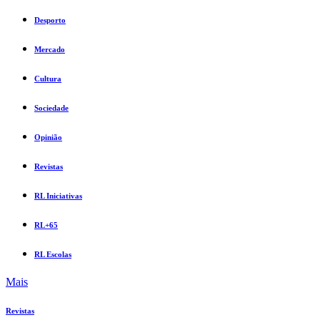
Desporto
Mercado
Cultura
Sociedade
Opinião
Revistas
RL Iniciativas
RL+65
RL Escolas
Mais
Revistas