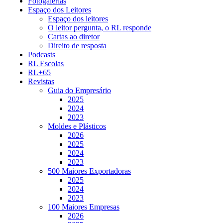
Fotogalerias
Espaço dos Leitores
Espaço dos leitores
O leitor pergunta, o RL responde
Cartas ao diretor
Direito de resposta
Podcasts
RL Escolas
RL+65
Revistas
Guia do Empresário
2025
2024
2023
Moldes e Plásticos
2026
2025
2024
2023
500 Maiores Exportadoras
2025
2024
2023
100 Maiores Empresas
2026