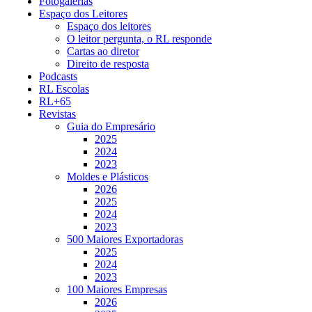
Fotogalerias
Espaço dos Leitores
Espaço dos leitores
O leitor pergunta, o RL responde
Cartas ao diretor
Direito de resposta
Podcasts
RL Escolas
RL+65
Revistas
Guia do Empresário
2025
2024
2023
Moldes e Plásticos
2026
2025
2024
2023
500 Maiores Exportadoras
2025
2024
2023
100 Maiores Empresas
2026