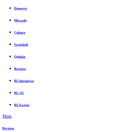
Desporto
Mercado
Cultura
Sociedade
Opinião
Revistas
RL Iniciativas
RL+65
RL Escolas
Mais
Revistas