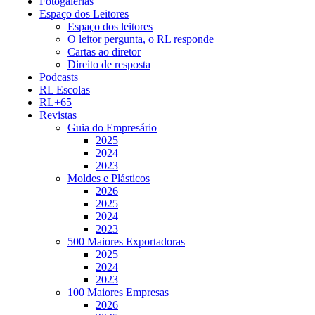
Fotogalerias
Espaço dos Leitores
Espaço dos leitores
O leitor pergunta, o RL responde
Cartas ao diretor
Direito de resposta
Podcasts
RL Escolas
RL+65
Revistas
Guia do Empresário
2025
2024
2023
Moldes e Plásticos
2026
2025
2024
2023
500 Maiores Exportadoras
2025
2024
2023
100 Maiores Empresas
2026