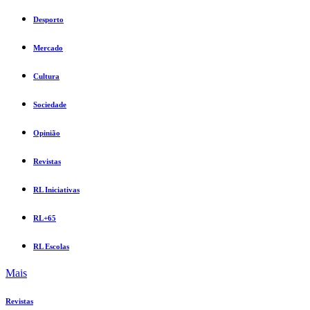
Desporto
Mercado
Cultura
Sociedade
Opinião
Revistas
RL Iniciativas
RL+65
RL Escolas
Mais
Revistas