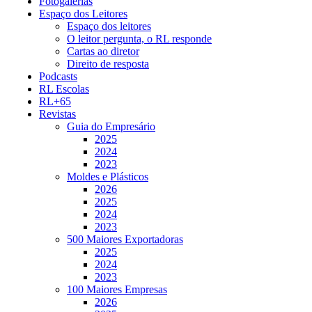
Fotogalerias
Espaço dos Leitores
Espaço dos leitores
O leitor pergunta, o RL responde
Cartas ao diretor
Direito de resposta
Podcasts
RL Escolas
RL+65
Revistas
Guia do Empresário
2025
2024
2023
Moldes e Plásticos
2026
2025
2024
2023
500 Maiores Exportadoras
2025
2024
2023
100 Maiores Empresas
2026