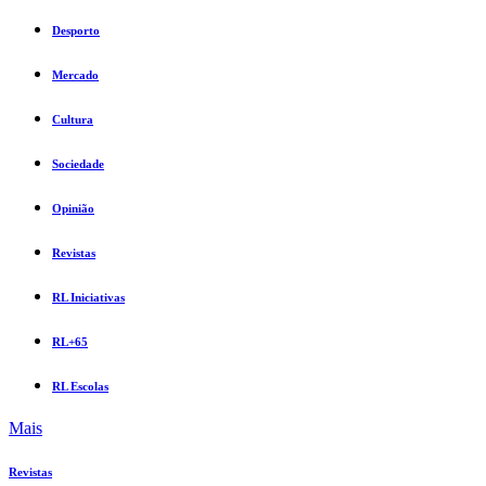
Desporto
Mercado
Cultura
Sociedade
Opinião
Revistas
RL Iniciativas
RL+65
RL Escolas
Mais
Revistas