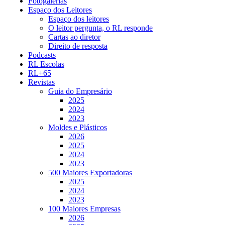
Fotogalerias
Espaço dos Leitores
Espaço dos leitores
O leitor pergunta, o RL responde
Cartas ao diretor
Direito de resposta
Podcasts
RL Escolas
RL+65
Revistas
Guia do Empresário
2025
2024
2023
Moldes e Plásticos
2026
2025
2024
2023
500 Maiores Exportadoras
2025
2024
2023
100 Maiores Empresas
2026