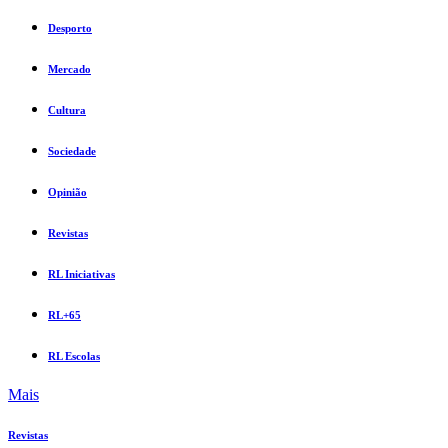
Desporto
Mercado
Cultura
Sociedade
Opinião
Revistas
RL Iniciativas
RL+65
RL Escolas
Mais
Revistas