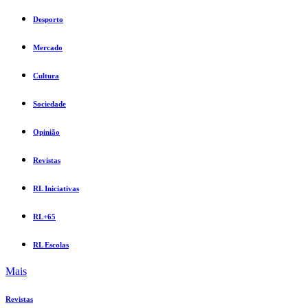
Desporto
Mercado
Cultura
Sociedade
Opinião
Revistas
RL Iniciativas
RL+65
RL Escolas
Mais
Revistas