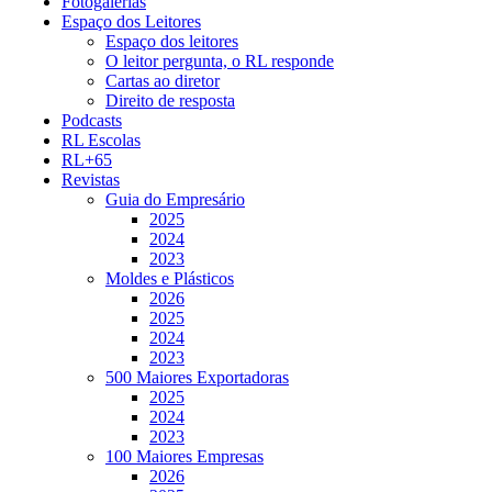
Fotogalerias
Espaço dos Leitores
Espaço dos leitores
O leitor pergunta, o RL responde
Cartas ao diretor
Direito de resposta
Podcasts
RL Escolas
RL+65
Revistas
Guia do Empresário
2025
2024
2023
Moldes e Plásticos
2026
2025
2024
2023
500 Maiores Exportadoras
2025
2024
2023
100 Maiores Empresas
2026