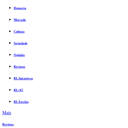
Desporto
Mercado
Cultura
Sociedade
Opinião
Revistas
RL Iniciativas
RL+65
RL Escolas
Mais
Revistas