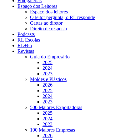
Fotogalerias
Espaço dos Leitores
Espaço dos leitores
O leitor pergunta, o RL responde
Cartas ao diretor
Direito de resposta
Podcasts
RL Escolas
RL+65
Revistas
Guia do Empresário
2025
2024
2023
Moldes e Plásticos
2026
2025
2024
2023
500 Maiores Exportadoras
2025
2024
2023
100 Maiores Empresas
2026