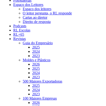
Fotogalerias
Espaço dos Leitores
Espaço dos leitores
O leitor pergunta, o RL responde
Cartas ao diretor
Direito de resposta
Podcasts
RL Escolas
RL+65
Revistas
Guia do Empresário
2025
2024
2023
Moldes e Plásticos
2026
2025
2024
2023
500 Maiores Exportadoras
2025
2024
2023
100 Maiores Empresas
2026