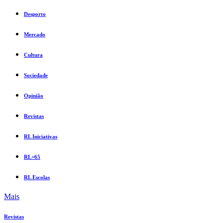
Desporto
Mercado
Cultura
Sociedade
Opinião
Revistas
RL Iniciativas
RL+65
RL Escolas
Mais
Revistas