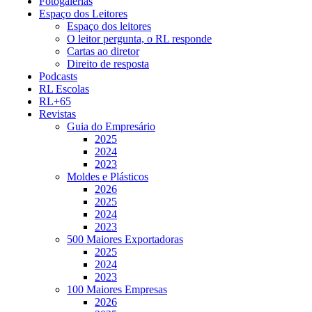
Fotogalerias
Espaço dos Leitores
Espaço dos leitores
O leitor pergunta, o RL responde
Cartas ao diretor
Direito de resposta
Podcasts
RL Escolas
RL+65
Revistas
Guia do Empresário
2025
2024
2023
Moldes e Plásticos
2026
2025
2024
2023
500 Maiores Exportadoras
2025
2024
2023
100 Maiores Empresas
2026