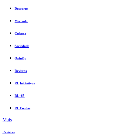
Desporto
Mercado
Cultura
Sociedade
Opinião
Revistas
RL Iniciativas
RL+65
RL Escolas
Mais
Revistas