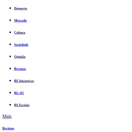
Desporto
Mercado
Cultura
Sociedade
Opinião
Revistas
RL Iniciativas
RL+65
RL Escolas
Mais
Revistas