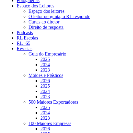
Fotogalerias
Espaço dos Leitores
Espaço dos leitores
O leitor pergunta, o RL responde
Cartas ao diretor
Direito de resposta
Podcasts
RL Escolas
RL+65
Revistas
Guia do Empresário
2025
2024
2023
Moldes e Plásticos
2026
2025
2024
2023
500 Maiores Exportadoras
2025
2024
2023
100 Maiores Empresas
2026