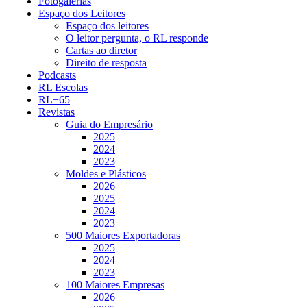
Fotogalerias
Espaço dos Leitores
Espaço dos leitores
O leitor pergunta, o RL responde
Cartas ao diretor
Direito de resposta
Podcasts
RL Escolas
RL+65
Revistas
Guia do Empresário
2025
2024
2023
Moldes e Plásticos
2026
2025
2024
2023
500 Maiores Exportadoras
2025
2024
2023
100 Maiores Empresas
2026