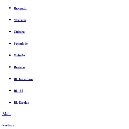
Desporto
Mercado
Cultura
Sociedade
Opinião
Revistas
RL Iniciativas
RL+65
RL Escolas
Mais
Revistas