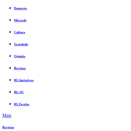
Desporto
Mercado
Cultura
Sociedade
Opinião
Revistas
RL Iniciativas
RL+65
RL Escolas
Mais
Revistas