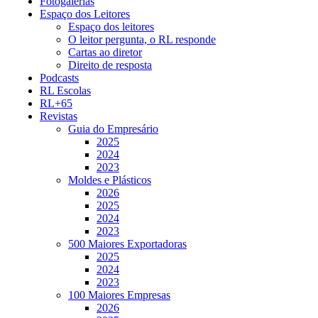
Fotogalerias
Espaço dos Leitores
Espaço dos leitores
O leitor pergunta, o RL responde
Cartas ao diretor
Direito de resposta
Podcasts
RL Escolas
RL+65
Revistas
Guia do Empresário
2025
2024
2023
Moldes e Plásticos
2026
2025
2024
2023
500 Maiores Exportadoras
2025
2024
2023
100 Maiores Empresas
2026