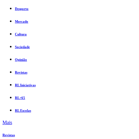
Desporto
Mercado
Cultura
Sociedade
Opinião
Revistas
RL Iniciativas
RL+65
RL Escolas
Mais
Revistas