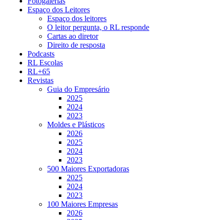
Fotogalerias
Espaço dos Leitores
Espaço dos leitores
O leitor pergunta, o RL responde
Cartas ao diretor
Direito de resposta
Podcasts
RL Escolas
RL+65
Revistas
Guia do Empresário
2025
2024
2023
Moldes e Plásticos
2026
2025
2024
2023
500 Maiores Exportadoras
2025
2024
2023
100 Maiores Empresas
2026