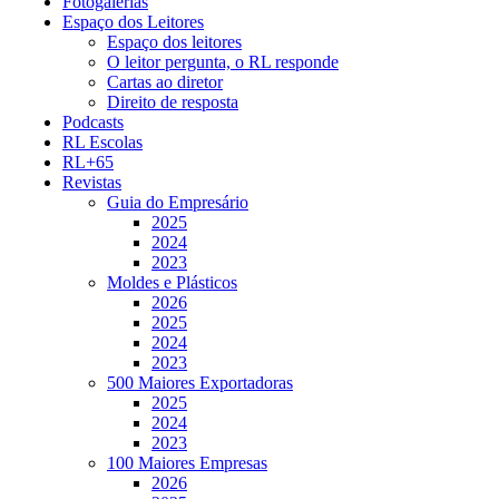
Fotogalerias
Espaço dos Leitores
Espaço dos leitores
O leitor pergunta, o RL responde
Cartas ao diretor
Direito de resposta
Podcasts
RL Escolas
RL+65
Revistas
Guia do Empresário
2025
2024
2023
Moldes e Plásticos
2026
2025
2024
2023
500 Maiores Exportadoras
2025
2024
2023
100 Maiores Empresas
2026