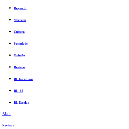
Desporto
Mercado
Cultura
Sociedade
Opinião
Revistas
RL Iniciativas
RL+65
RL Escolas
Mais
Revistas