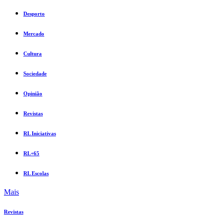
Desporto
Mercado
Cultura
Sociedade
Opinião
Revistas
RL Iniciativas
RL+65
RL Escolas
Mais
Revistas