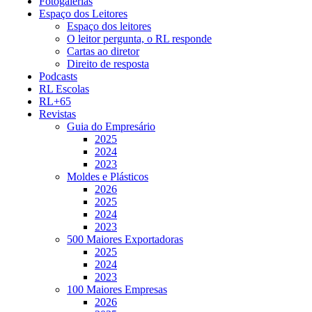
Fotogalerias
Espaço dos Leitores
Espaço dos leitores
O leitor pergunta, o RL responde
Cartas ao diretor
Direito de resposta
Podcasts
RL Escolas
RL+65
Revistas
Guia do Empresário
2025
2024
2023
Moldes e Plásticos
2026
2025
2024
2023
500 Maiores Exportadoras
2025
2024
2023
100 Maiores Empresas
2026