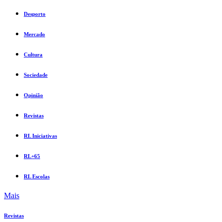
Desporto
Mercado
Cultura
Sociedade
Opinião
Revistas
RL Iniciativas
RL+65
RL Escolas
Mais
Revistas