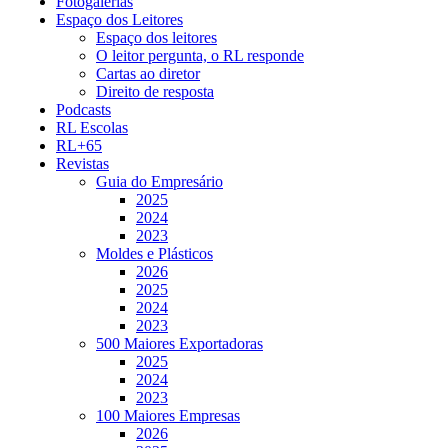
Fotogalerias
Espaço dos Leitores
Espaço dos leitores
O leitor pergunta, o RL responde
Cartas ao diretor
Direito de resposta
Podcasts
RL Escolas
RL+65
Revistas
Guia do Empresário
2025
2024
2023
Moldes e Plásticos
2026
2025
2024
2023
500 Maiores Exportadoras
2025
2024
2023
100 Maiores Empresas
2026