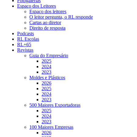
Fotogalerias
Espaço dos Leitores
Espaço dos leitores
O leitor pergunta, o RL responde
Cartas ao diretor
Direito de resposta
Podcasts
RL Escolas
RL+65
Revistas
Guia do Empresário
2025
2024
2023
Moldes e Plásticos
2026
2025
2024
2023
500 Maiores Exportadoras
2025
2024
2023
100 Maiores Empresas
2026