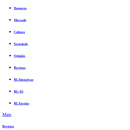
Desporto
Mercado
Cultura
Sociedade
Opinião
Revistas
RL Iniciativas
RL+65
RL Escolas
Mais
Revistas