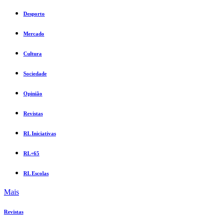
Desporto
Mercado
Cultura
Sociedade
Opinião
Revistas
RL Iniciativas
RL+65
RL Escolas
Mais
Revistas