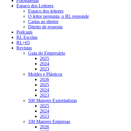
Fotogalerias
Espaço dos Leitores
Espaço dos leitores
O leitor pergunta, o RL responde
Cartas ao diretor
Direito de resposta
Podcasts
RL Escolas
RL+65
Revistas
Guia do Empresário
2025
2024
2023
Moldes e Plásticos
2026
2025
2024
2023
500 Maiores Exportadoras
2025
2024
2023
100 Maiores Empresas
2026