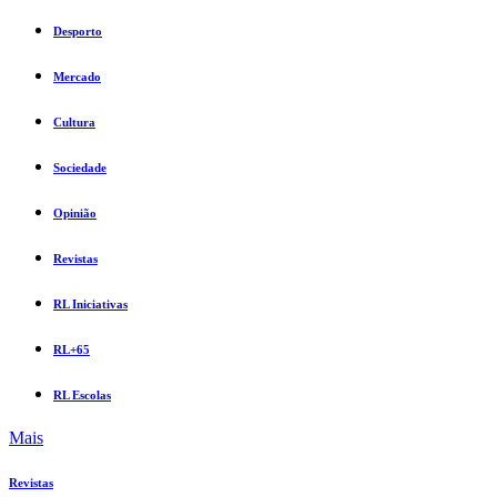
Desporto
Mercado
Cultura
Sociedade
Opinião
Revistas
RL Iniciativas
RL+65
RL Escolas
Mais
Revistas