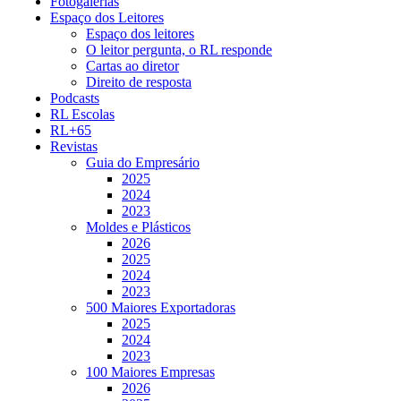
Fotogalerias
Espaço dos Leitores
Espaço dos leitores
O leitor pergunta, o RL responde
Cartas ao diretor
Direito de resposta
Podcasts
RL Escolas
RL+65
Revistas
Guia do Empresário
2025
2024
2023
Moldes e Plásticos
2026
2025
2024
2023
500 Maiores Exportadoras
2025
2024
2023
100 Maiores Empresas
2026