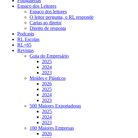
Fotogalerias
Espaço dos Leitores
Espaço dos leitores
O leitor pergunta, o RL responde
Cartas ao diretor
Direito de resposta
Podcasts
RL Escolas
RL+65
Revistas
Guia do Empresário
2025
2024
2023
Moldes e Plásticos
2026
2025
2024
2023
500 Maiores Exportadoras
2025
2024
2023
100 Maiores Empresas
2026