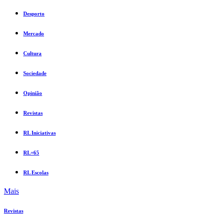
Desporto
Mercado
Cultura
Sociedade
Opinião
Revistas
RL Iniciativas
RL+65
RL Escolas
Mais
Revistas