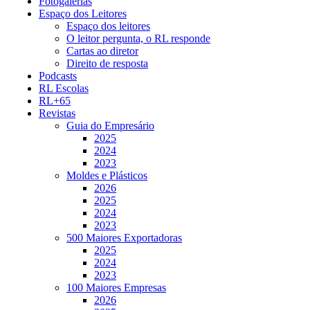
Fotogalerias
Espaço dos Leitores
Espaço dos leitores
O leitor pergunta, o RL responde
Cartas ao diretor
Direito de resposta
Podcasts
RL Escolas
RL+65
Revistas
Guia do Empresário
2025
2024
2023
Moldes e Plásticos
2026
2025
2024
2023
500 Maiores Exportadoras
2025
2024
2023
100 Maiores Empresas
2026