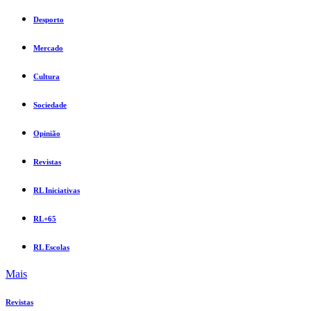
Desporto
Mercado
Cultura
Sociedade
Opinião
Revistas
RL Iniciativas
RL+65
RL Escolas
Mais
Revistas