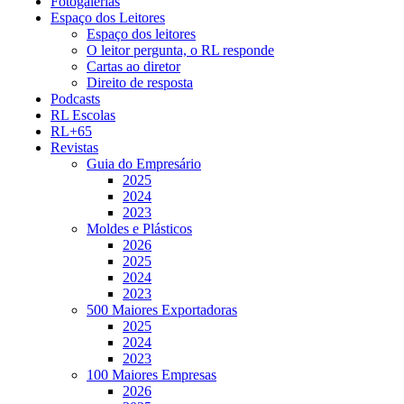
Fotogalerias
Espaço dos Leitores
Espaço dos leitores
O leitor pergunta, o RL responde
Cartas ao diretor
Direito de resposta
Podcasts
RL Escolas
RL+65
Revistas
Guia do Empresário
2025
2024
2023
Moldes e Plásticos
2026
2025
2024
2023
500 Maiores Exportadoras
2025
2024
2023
100 Maiores Empresas
2026