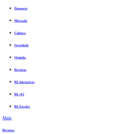
Desporto
Mercado
Cultura
Sociedade
Opinião
Revistas
RL Iniciativas
RL+65
RL Escolas
Mais
Revistas