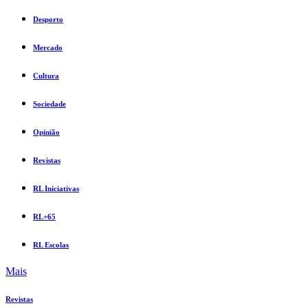
Desporto
Mercado
Cultura
Sociedade
Opinião
Revistas
RL Iniciativas
RL+65
RL Escolas
Mais
Revistas