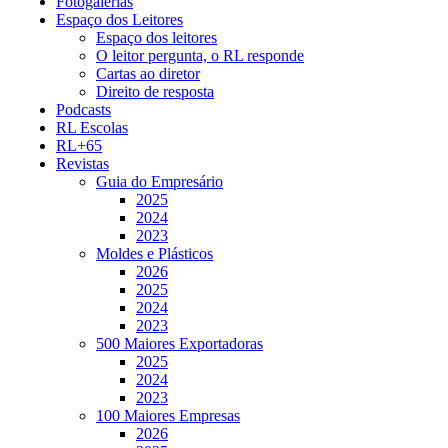
Fotogalerias
Espaço dos Leitores
Espaço dos leitores
O leitor pergunta, o RL responde
Cartas ao diretor
Direito de resposta
Podcasts
RL Escolas
RL+65
Revistas
Guia do Empresário
2025
2024
2023
Moldes e Plásticos
2026
2025
2024
2023
500 Maiores Exportadoras
2025
2024
2023
100 Maiores Empresas
2026