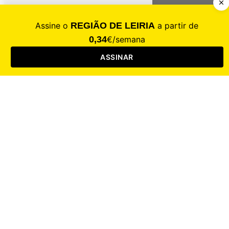
Contacte-nos
Assinar
Loja
Entrar
CALAMIDADE
Saúde
Desporto
Mercado
Cultura
Sociedade
Opinião
Revistas