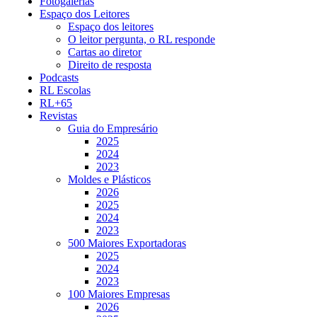
Fotogalerias
Espaço dos Leitores
Espaço dos leitores
O leitor pergunta, o RL responde
Cartas ao diretor
Direito de resposta
Podcasts
RL Escolas
RL+65
Revistas
Guia do Empresário
2025
2024
2023
Moldes e Plásticos
2026
2025
2024
2023
500 Maiores Exportadoras
2025
2024
2023
100 Maiores Empresas
2026