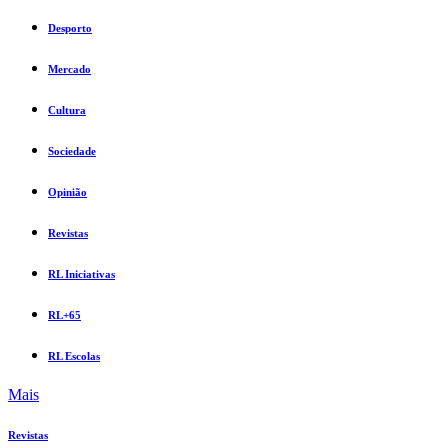
Desporto
Mercado
Cultura
Sociedade
Opinião
Revistas
RL Iniciativas
RL+65
RL Escolas
Mais
Revistas