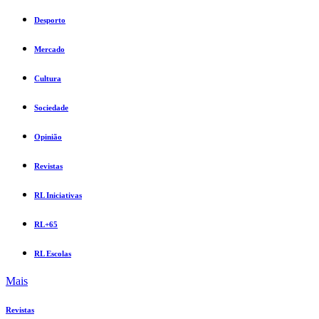
Desporto
Mercado
Cultura
Sociedade
Opinião
Revistas
RL Iniciativas
RL+65
RL Escolas
Mais
Revistas