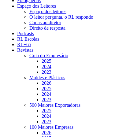
Fotogalerias
Espaço dos Leitores
Espaço dos leitores
O leitor pergunta, o RL responde
Cartas ao diretor
Direito de resposta
Podcasts
RL Escolas
RL+65
Revistas
Guia do Empresário
2025
2024
2023
Moldes e Plásticos
2026
2025
2024
2023
500 Maiores Exportadoras
2025
2024
2023
100 Maiores Empresas
2026