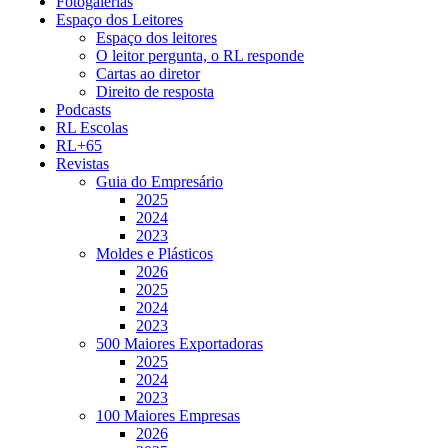
Fotogalerias
Espaço dos Leitores
Espaço dos leitores
O leitor pergunta, o RL responde
Cartas ao diretor
Direito de resposta
Podcasts
RL Escolas
RL+65
Revistas
Guia do Empresário
2025
2024
2023
Moldes e Plásticos
2026
2025
2024
2023
500 Maiores Exportadoras
2025
2024
2023
100 Maiores Empresas
2026