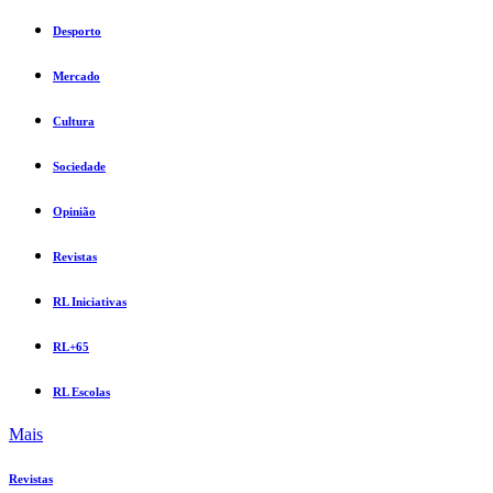
Desporto
Mercado
Cultura
Sociedade
Opinião
Revistas
RL Iniciativas
RL+65
RL Escolas
Mais
Revistas