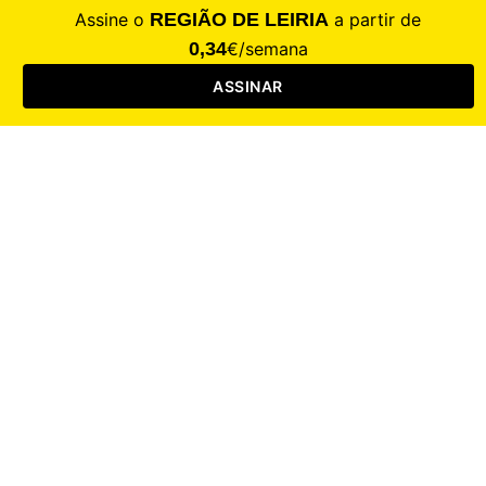
CALAMIDADE
Saúde
Desporto
Mercado
Cultura
Sociedade
Opinião
Revistas
RL Iniciativas