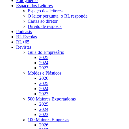
Fotogalerias
Espaço dos Leitores
Espaço dos leitores
O leitor pergunta, o RL responde
Cartas ao diretor
Direito de resposta
Podcasts
RL Escolas
RL+65
Revistas
Guia do Empresário
2025
2024
2023
Moldes e Plásticos
2026
2025
2024
2023
500 Maiores Exportadoras
2025
2024
2023
100 Maiores Empresas
2026