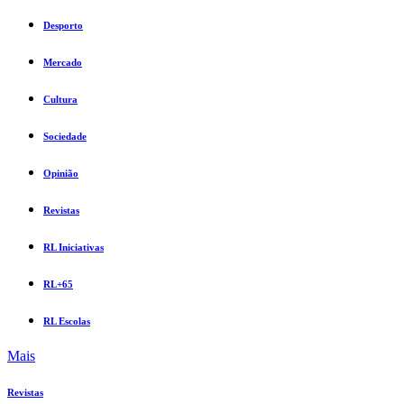
Desporto
Mercado
Cultura
Sociedade
Opinião
Revistas
RL Iniciativas
RL+65
RL Escolas
Mais
Revistas