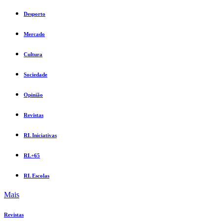
Desporto
Mercado
Cultura
Sociedade
Opinião
Revistas
RL Iniciativas
RL+65
RL Escolas
Mais
Revistas