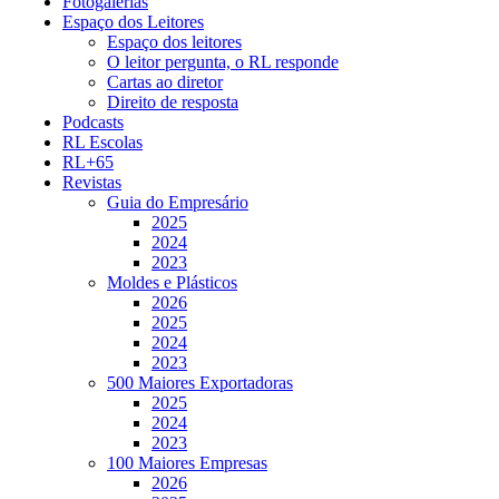
Fotogalerias
Espaço dos Leitores
Espaço dos leitores
O leitor pergunta, o RL responde
Cartas ao diretor
Direito de resposta
Podcasts
RL Escolas
RL+65
Revistas
Guia do Empresário
2025
2024
2023
Moldes e Plásticos
2026
2025
2024
2023
500 Maiores Exportadoras
2025
2024
2023
100 Maiores Empresas
2026