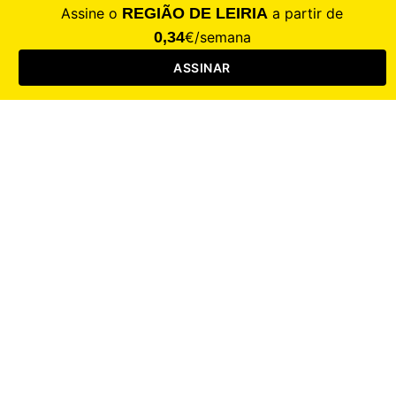
Contacte-nos
Assinar
Loja
Entrar
CALAMIDADE
Saúde
Desporto
Mercado
Cultura
Sociedade
Opinião
Revistas
RL Iniciativas