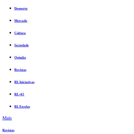
Desporto
Mercado
Cultura
Sociedade
Opinião
Revistas
RL Iniciativas
RL+65
RL Escolas
Mais
Revistas