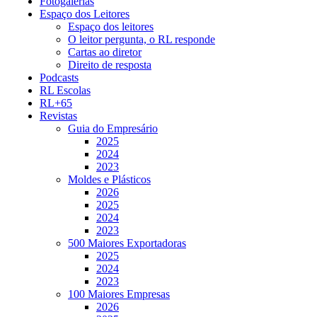
Fotogalerias
Espaço dos Leitores
Espaço dos leitores
O leitor pergunta, o RL responde
Cartas ao diretor
Direito de resposta
Podcasts
RL Escolas
RL+65
Revistas
Guia do Empresário
2025
2024
2023
Moldes e Plásticos
2026
2025
2024
2023
500 Maiores Exportadoras
2025
2024
2023
100 Maiores Empresas
2026