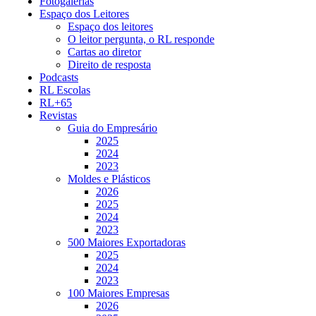
Fotogalerias
Espaço dos Leitores
Espaço dos leitores
O leitor pergunta, o RL responde
Cartas ao diretor
Direito de resposta
Podcasts
RL Escolas
RL+65
Revistas
Guia do Empresário
2025
2024
2023
Moldes e Plásticos
2026
2025
2024
2023
500 Maiores Exportadoras
2025
2024
2023
100 Maiores Empresas
2026