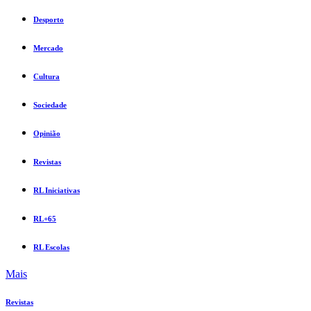
Desporto
Mercado
Cultura
Sociedade
Opinião
Revistas
RL Iniciativas
RL+65
RL Escolas
Mais
Revistas