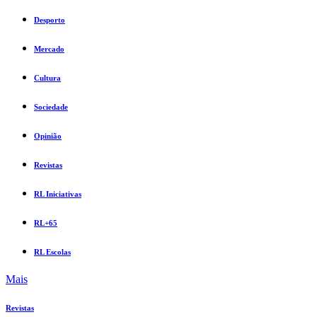
Desporto
Mercado
Cultura
Sociedade
Opinião
Revistas
RL Iniciativas
RL+65
RL Escolas
Mais
Revistas