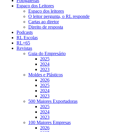
Fotogalerias
Espaço dos Leitores
Espaço dos leitores
O leitor pergunta, o RL responde
Cartas ao diretor
Direito de resposta
Podcasts
RL Escolas
RL+65
Revistas
Guia do Empresário
2025
2024
2023
Moldes e Plásticos
2026
2025
2024
2023
500 Maiores Exportadoras
2025
2024
2023
100 Maiores Empresas
2026