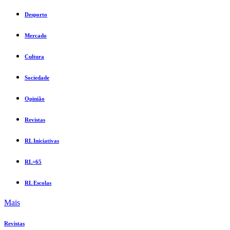
Desporto
Mercado
Cultura
Sociedade
Opinião
Revistas
RL Iniciativas
RL+65
RL Escolas
Mais
Revistas