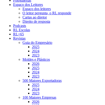
Fotogalerias
Espaço dos Leitores
Espaço dos leitores
O leitor pergunta, o RL responde
Cartas ao diretor
Direito de resposta
Podcasts
RL Escolas
RL+65
Revistas
Guia do Empresário
2025
2024
2023
Moldes e Plásticos
2026
2025
2024
2023
500 Maiores Exportadoras
2025
2024
2023
100 Maiores Empresas
2026