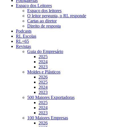
Fotogalerias
Espaço dos Leitores
Espaço dos leitores
O leitor pergunta, o RL responde
Cartas ao diretor
Direito de resposta
Podcasts
RL Escolas
RL+65
Revistas
Guia do Empresário
2025
2024
2023
Moldes e Plásticos
2026
2025
2024
2023
500 Maiores Exportadoras
2025
2024
2023
100 Maiores Empresas
2026