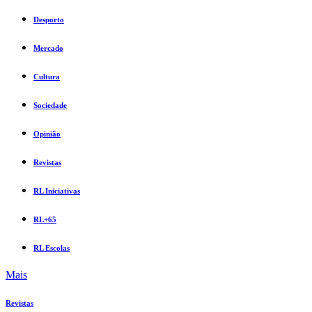
Desporto
Mercado
Cultura
Sociedade
Opinião
Revistas
RL Iniciativas
RL+65
RL Escolas
Mais
Revistas